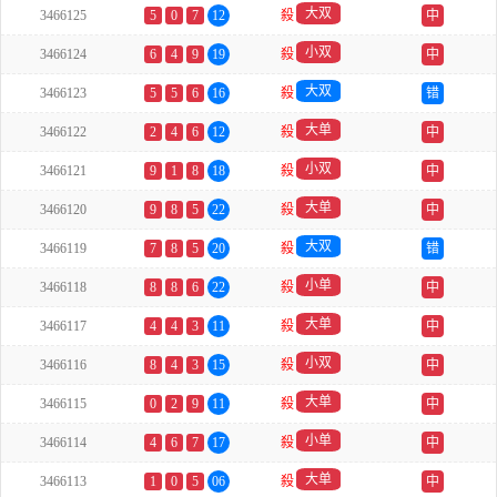
大双
3466125
5
0
7
12
殺
中
小双
3466124
6
4
9
19
殺
中
大双
3466123
5
5
6
16
殺
错
大单
3466122
2
4
6
12
殺
中
小双
3466121
9
1
8
18
殺
中
大单
3466120
9
8
5
22
殺
中
大双
3466119
7
8
5
20
殺
错
小单
3466118
8
8
6
22
殺
中
大单
3466117
4
4
3
11
殺
中
小双
3466116
8
4
3
15
殺
中
大单
3466115
0
2
9
11
殺
中
小单
3466114
4
6
7
17
殺
中
大单
3466113
1
0
5
06
殺
中