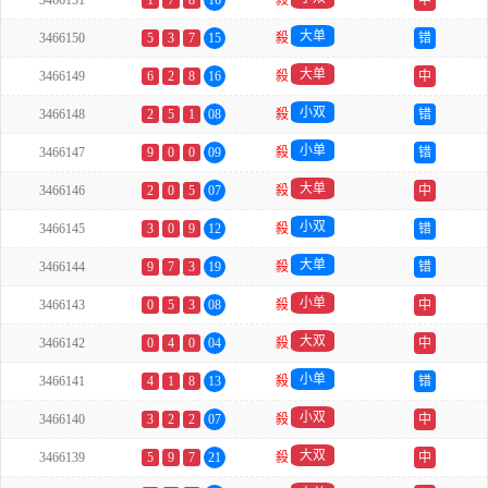
3466151
1
7
8
16
殺
中
大单
3466150
5
3
7
15
殺
错
大单
3466149
6
2
8
16
殺
中
小双
3466148
2
5
1
08
殺
错
小单
3466147
9
0
0
09
殺
错
大单
3466146
2
0
5
07
殺
中
小双
3466145
3
0
9
12
殺
错
大单
3466144
9
7
3
19
殺
错
小单
3466143
0
5
3
08
殺
中
大双
3466142
0
4
0
04
殺
中
小单
3466141
4
1
8
13
殺
错
小双
3466140
3
2
2
07
殺
中
大双
3466139
5
9
7
21
殺
中