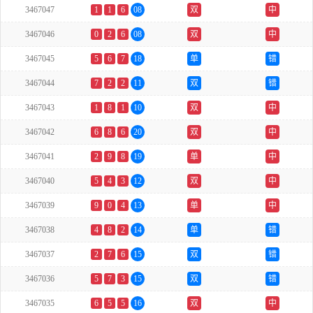
3467047
1
1
6
08
双
中
3467046
0
2
6
08
双
中
3467045
5
6
7
18
单
错
3467044
7
2
2
11
双
错
3467043
1
8
1
10
双
中
3467042
6
8
6
20
双
中
3467041
2
9
8
19
单
中
3467040
5
4
3
12
双
中
3467039
9
0
4
13
单
中
3467038
4
8
2
14
单
错
3467037
2
7
6
15
双
错
3467036
5
7
3
15
双
错
3467035
6
5
5
16
双
中