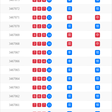
3467073
0
2
4
06
单
错
3467072
8
6
7
21
双
错
3467071
9
4
0
13
单
中
3467070
0
2
5
07
双
错
3467069
4
1
9
14
双
中
3467068
2
7
7
16
双
中
3467067
7
8
3
18
单
错
3467066
7
3
4
14
单
错
3467065
2
9
5
16
单
错
3467064
7
9
4
20
单
错
3467063
7
9
4
20
单
错
3467062
0
6
9
15
双
错
3467061
7
1
7
15
双
错