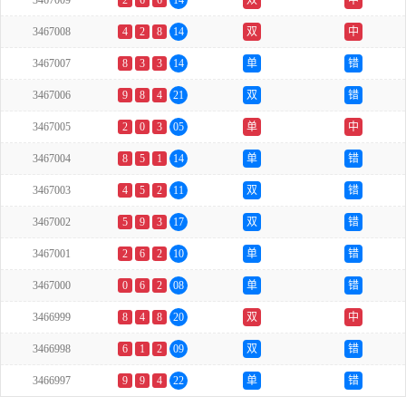
3467009
2
6
6
14
双
中
3467008
4
2
8
14
双
中
3467007
8
3
3
14
单
错
3467006
9
8
4
21
双
错
3467005
2
0
3
05
单
中
3467004
8
5
1
14
单
错
3467003
4
5
2
11
双
错
3467002
5
9
3
17
双
错
3467001
2
6
2
10
单
错
3467000
0
6
2
08
单
错
3466999
8
4
8
20
双
中
3466998
6
1
2
09
双
错
3466997
9
9
4
22
单
错