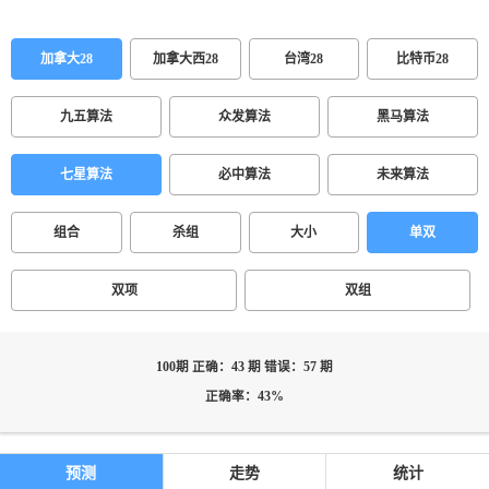
加拿大28
加拿大西28
台湾28
比特币28
九五算法
众发算法
黑马算法
七星算法
必中算法
未来算法
组合
杀组
大小
单双
双项
双组
100期 正确：43 期 错误：57 期
正确率：43%
预测
走势
统计