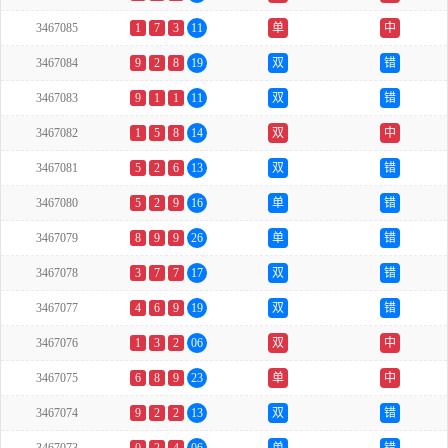
3467085
1
7
3
11
单
中
3467084
9
2
8
19
双
错
3467083
9
1
1
11
双
错
3467082
1
5
8
14
双
中
3467081
5
2
6
13
双
错
3467080
5
2
9
16
单
错
3467079
8
9
9
26
单
错
3467078
3
7
7
17
双
错
3467077
4
6
9
19
双
错
3467076
1
3
2
06
双
中
3467075
6
8
9
23
单
中
3467074
9
2
2
13
双
错