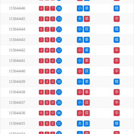
115044446
4
7
7
18
小
单
错
115044445
2
6
5
13
大
单
中
115044444
6
2
7
15
小
双
错
115044443
3
6
3
12
大
单
错
115044442
4
8
0
12
小
单
中
115044441
3
8
4
15
小
单
中
115044440
1
0
4
05
小
双
中
115044439
8
4
4
16
小
单
错
115044438
4
2
5
11
小
单
中
115044437
9
8
9
26
小
双
中
115044436
6
0
0
06
小
双
中
115044435
3
0
8
11
大
双
错