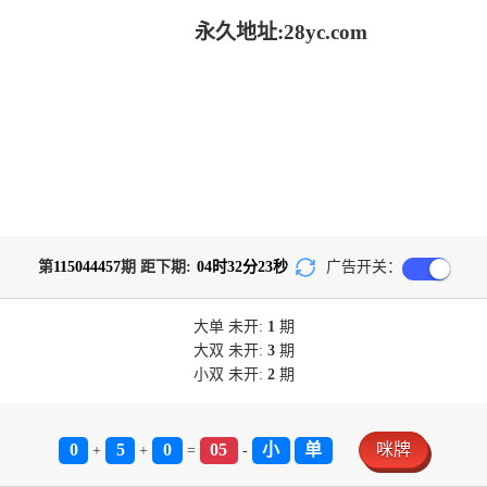
永久地址:28yc.com
第
115044457
期 距下期:
04
时
32
分
23
秒
广告开关：
大单
未开:
1
期
大双
未开:
3
期
小双
未开:
2
期
0
5
0
05
小
单
咪牌
+
+
=
-