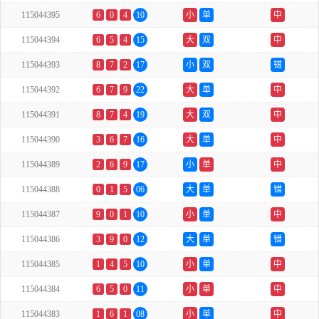
115044395
6
0
4
10
小
单
中
115044394
6
5
4
15
大
双
中
115044393
8
7
2
17
小
双
错
115044392
6
7
9
22
大
单
中
115044391
8
7
4
19
大
双
中
115044390
3
6
7
16
大
单
中
115044389
2
6
9
17
小
单
中
115044388
0
1
5
06
大
单
错
115044387
9
0
1
10
小
单
中
115044386
3
9
0
12
大
单
错
115044385
1
4
5
10
小
单
中
115044384
6
5
0
11
小
单
中
115044383
1
6
1
08
小
单
中