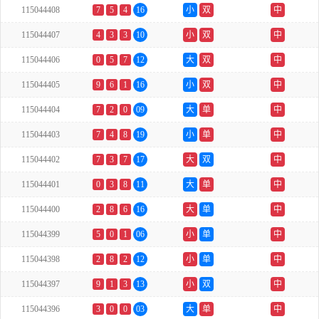
115044408
7
5
4
16
小
双
中
115044407
4
3
3
10
小
双
中
115044406
0
5
7
12
大
双
中
115044405
9
6
1
16
小
双
中
115044404
7
2
0
09
大
单
中
115044403
7
4
8
19
小
单
中
115044402
7
3
7
17
大
双
中
115044401
0
3
8
11
大
单
中
115044400
2
8
6
16
大
单
中
115044399
5
0
1
06
小
单
中
115044398
2
8
2
12
小
单
中
115044397
9
1
3
13
小
双
中
115044396
3
0
0
03
大
单
中