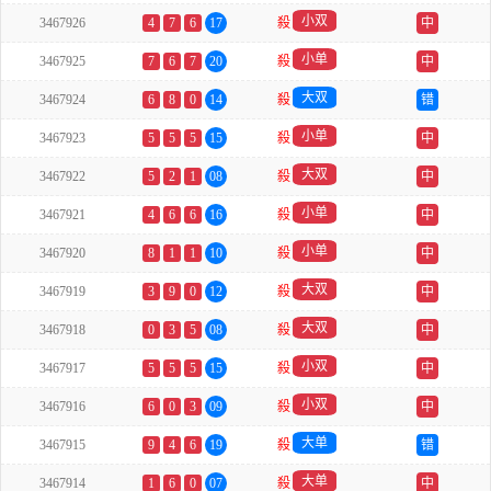
小双
3467926
4
7
6
17
殺
中
小单
3467925
7
6
7
20
殺
中
大双
3467924
6
8
0
14
殺
错
小单
3467923
5
5
5
15
殺
中
大双
3467922
5
2
1
08
殺
中
小单
3467921
4
6
6
16
殺
中
小单
3467920
8
1
1
10
殺
中
大双
3467919
3
9
0
12
殺
中
大双
3467918
0
3
5
08
殺
中
小双
3467917
5
5
5
15
殺
中
小双
3467916
6
0
3
09
殺
中
大单
3467915
9
4
6
19
殺
错
大单
3467914
1
6
0
07
殺
中