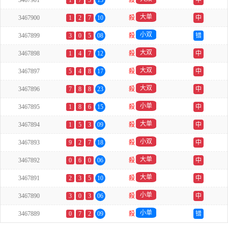
3467901
1
7
5
13
殺
中
大单
3467900
1
2
7
10
殺
中
小双
3467899
3
0
5
08
殺
错
大双
3467898
1
4
7
12
殺
中
大双
3467897
5
4
8
17
殺
中
大双
3467896
7
8
8
23
殺
中
小单
3467895
1
8
6
15
殺
中
大单
3467894
1
5
3
09
殺
中
小双
3467893
9
2
7
18
殺
中
大单
3467892
0
6
0
06
殺
中
大单
3467891
2
3
5
10
殺
中
小单
3467890
3
0
3
06
殺
中
小单
3467889
0
7
2
09
殺
错