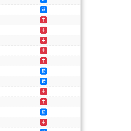
错
中
中
中
中
中
错
错
中
中
错
中