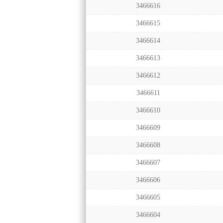
3466616
3466615
3466614
3466613
3466612
3466611
3466610
3466609
3466608
3466607
3466606
3466605
3466604