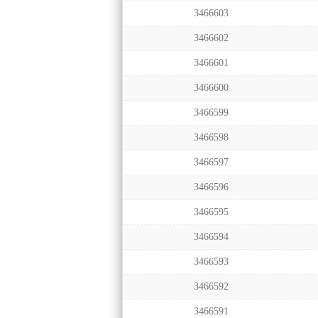
3466603
3466602
3466601
3466600
3466599
3466598
3466597
3466596
3466595
3466594
3466593
3466592
3466591