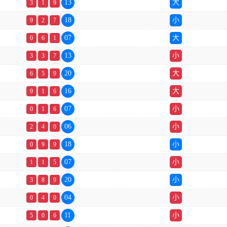
13
大
3
1
9
18
小
9
2
7
07
大
0
6
1
13
小
3
3
7
20
大
6
5
9
16
大
9
1
6
07
小
0
1
6
06
小
2
4
0
18
小
0
9
9
07
小
1
1
5
20
小
3
8
9
04
小
0
4
0
11
小
5
0
6