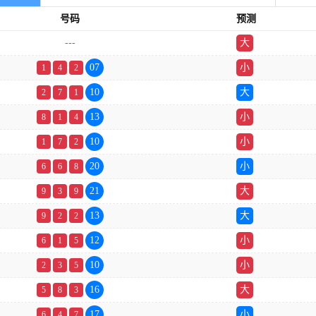
号码
预测
---
大
单
07
小
1
4
2
10
大
2
7
1
13
小
8
1
4
10
小
1
7
2
20
小
6
6
8
21
大
9
3
9
13
大
9
2
2
12
小
6
1
5
10
小
2
3
5
16
大
5
8
3
17
小
6
4
7