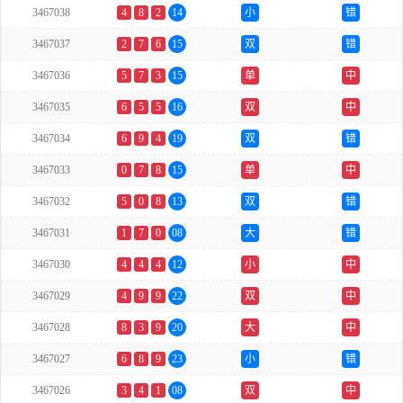
3467038
4
8
2
14
小
错
3467037
2
7
6
15
双
错
3467036
5
7
3
15
单
中
3467035
6
5
5
16
双
中
3467034
6
9
4
19
双
错
3467033
0
7
8
15
单
中
3467032
5
0
8
13
双
错
3467031
1
7
0
08
大
错
3467030
4
4
4
12
小
中
3467029
4
9
9
22
双
中
3467028
8
3
9
20
大
中
3467027
6
8
9
23
小
错
3467026
3
4
1
08
双
中