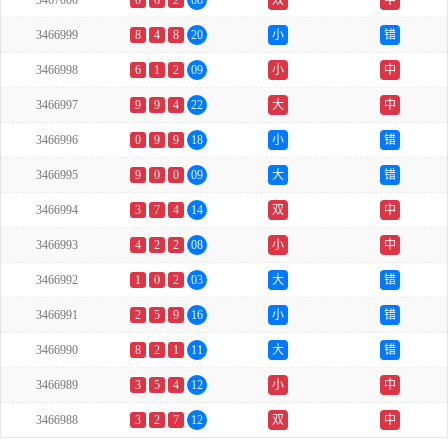
3467000
0
6
2
08
双
中
3466999
8
4
8
20
小
错
3466998
6
1
2
09
小
中
3466997
9
9
4
22
大
中
3466996
0
9
9
18
小
错
3466995
9
0
0
09
大
错
3466994
3
7
4
14
双
中
3466993
4
2
2
08
小
中
3466992
1
0
2
03
大
错
3466991
2
5
9
16
小
错
3466990
8
2
1
11
大
错
3466989
3
5
4
12
小
中
3466988
3
2
7
12
双
中