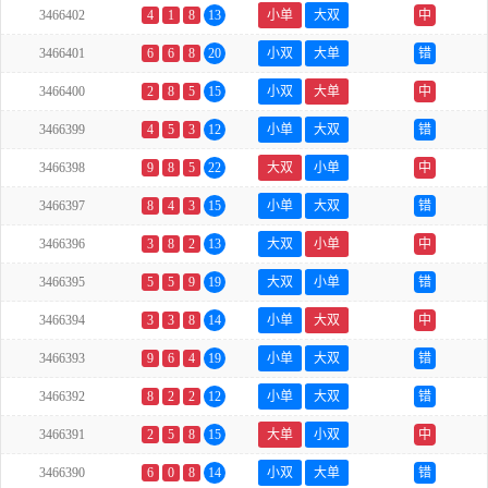
3466402
4
1
8
13
小单
大双
中
3466401
6
6
8
20
小双
大单
错
3466400
2
8
5
15
小双
大单
中
3466399
4
5
3
12
小单
大双
错
3466398
9
8
5
22
大双
小单
中
3466397
8
4
3
15
小单
大双
错
3466396
3
8
2
13
大双
小单
中
3466395
5
5
9
19
大双
小单
错
3466394
3
3
8
14
小单
大双
中
3466393
9
6
4
19
小单
大双
错
3466392
8
2
2
12
小单
大双
错
3466391
2
5
8
15
大单
小双
中
3466390
6
0
8
14
小双
大单
错