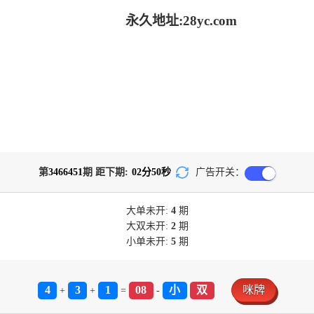
永久地址:28yc.com
第
3466451
期 距下期:
02
分
49
秒
广告开关：
大单
未开:
4
期
大双
未开:
2
期
小单
未开:
5
期
4
3
1
08
小
双
咪牌
+
+
=
-