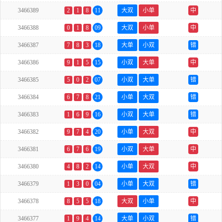
3466389
2
1
8
11
大双
小单
中
3466388
0
1
8
09
大双
小单
中
3466387
7
8
3
18
大单
小双
错
3466386
9
1
5
15
小双
大单
中
3466385
5
0
2
07
小双
大单
错
3466384
6
7
8
21
小单
大双
错
3466383
1
6
9
16
小双
大单
错
3466382
9
7
4
20
小单
大双
中
3466381
6
7
6
19
小双
大单
中
3466380
4
8
2
14
小单
大双
中
3466379
1
3
0
04
小单
大双
错
3466378
8
5
5
18
大双
小单
中
3466377
1
9
4
14
大单
小双
错