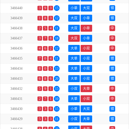
3466440
3
9
3
15
小单
大双
错
3466439
1
8
3
12
大双
小单
错
3466438
2
5
4
11
大双
小单
中
3466437
3
7
8
18
大双
小单
中
3466436
4
6
2
12
大单
小双
中
3466435
7
0
4
11
大单
小双
错
3466434
8
0
5
13
大单
小双
错
3466433
6
8
6
20
大单
小双
错
3466432
5
9
1
15
小双
大单
中
3466431
2
7
1
10
大单
小双
中
3466430
3
3
9
15
小单
大双
错
3466429
5
3
3
11
小双
大单
错