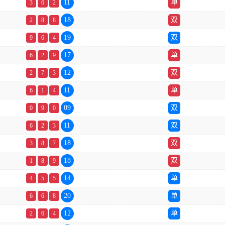
11
单
3
6
2
18
双
2
8
8
19
双
9
6
4
17
单
6
2
9
12
双
2
7
3
11
单
6
1
4
09
双
0
9
0
11
双
6
2
3
18
双
3
8
7
18
双
1
8
9
14
单
4
5
5
20
单
6
6
8
12
单
2
6
4