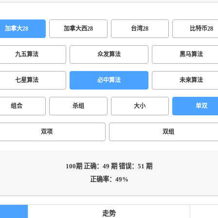
加拿大28
加拿大西28
台湾28
比特币28
九五算法
众发算法
黑马算法
七星算法
必中算法
未来算法
组合
杀组
大小
单双
双项
双组
100期 正确：49 期 错误：51 期
正确率：49%
走势