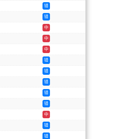
错
错
中
中
中
错
错
错
错
错
中
错
错