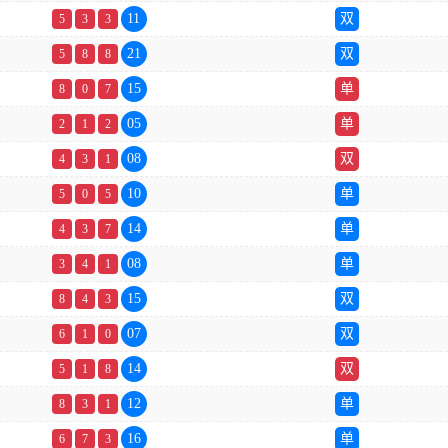
11
双
5
3
3
21
双
5
8
8
15
单
8
0
7
05
单
2
1
2
08
双
4
3
1
10
单
5
0
5
14
单
4
3
7
08
单
3
4
1
15
双
8
4
3
07
双
6
1
0
14
双
5
1
8
12
单
8
3
1
16
单
6
7
3