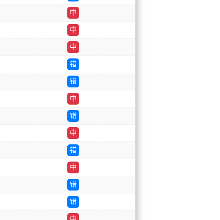
中
中
中
错
错
中
错
中
错
中
错
错
中