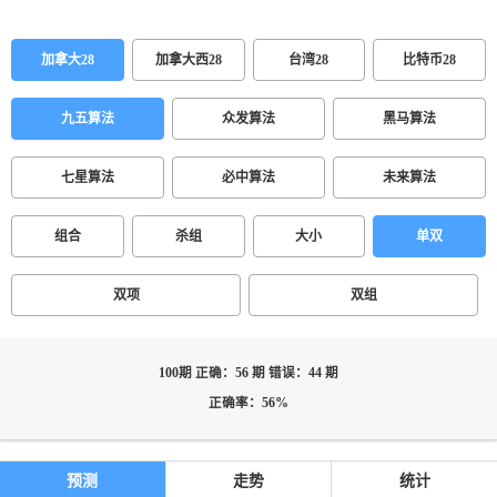
加拿大28
加拿大西28
台湾28
比特币28
九五算法
众发算法
黑马算法
七星算法
必中算法
未来算法
组合
杀组
大小
单双
双项
双组
100期 正确：56 期 错误：44 期
正确率：56%
预测
走势
统计