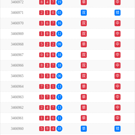
3466972
8
4
7
19
单
中
3466971
2
1
0
03
双
错
3466970
3
6
7
16
双
中
3466969
1
9
2
12
双
中
3466968
5
2
2
09
单
中
3466967
0
9
9
18
双
中
3466966
8
3
7
18
双
中
3466965
3
3
0
06
双
中
3466964
7
5
1
13
单
中
3466963
5
7
5
17
单
中
3466962
2
4
7
13
单
中
3466961
1
4
6
11
单
中
3466960
5
9
4
18
单
错