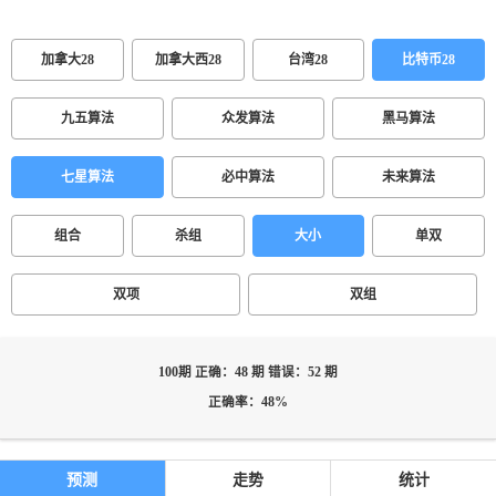
加拿大28
加拿大西28
台湾28
比特币28
九五算法
众发算法
黑马算法
七星算法
必中算法
未来算法
组合
杀组
大小
单双
双项
双组
100期 正确：48 期 错误：52 期
正确率：48%
预测
走势
统计