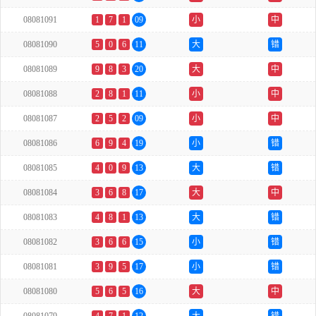
08081091
1
7
1
09
小
中
08081090
5
0
6
11
大
错
08081089
9
8
3
20
大
中
08081088
2
8
1
11
小
中
08081087
2
5
2
09
小
中
08081086
6
9
4
19
小
错
08081085
4
0
9
13
大
错
08081084
3
6
8
17
大
中
08081083
4
8
1
13
大
错
08081082
3
6
6
15
小
错
08081081
3
9
5
17
小
错
08081080
5
6
5
16
大
中