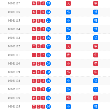
08081117
6
7
6
19
大
中
08081116
8
6
0
14
小
错
08081115
9
8
4
21
小
错
08081114
6
7
3
16
小
错
08081113
1
1
8
10
大
错
08081112
7
9
1
17
大
中
08081111
7
2
7
16
大
中
08081110
6
2
1
09
小
中
08081109
4
1
3
08
小
中
08081108
5
6
5
16
小
错
08081107
6
7
9
22
小
错
08081106
0
4
6
10
小
中
08081105
7
0
9
16
小
错