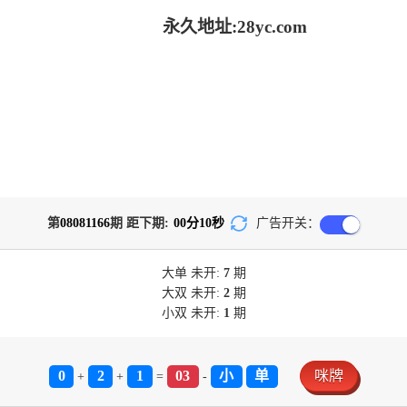
永久地址:28yc.com
第
08081166
期 距下期:
00
分
10
秒
广告开关：
大单
未开:
7
期
大双
未开:
2
期
小双
未开:
1
期
0
2
1
03
小
单
咪牌
+
+
=
-