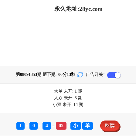
永久地址:28yc.com
第
08091353
期 距下期:
00
分
13
秒
广告开关：
大单
未开:
1
期
大双
未开:
3
期
小双
未开:
14
期
1
0
4
05
小
单
咪牌
+
+
=
-