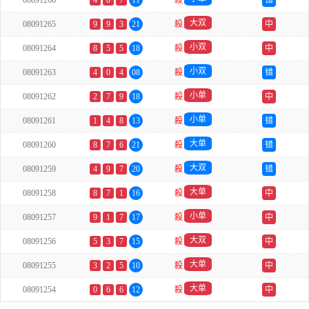
08091266
4
0
7
11
殺
错
大双
08091265
9
9
3
21
殺
中
小双
08091264
8
5
5
18
殺
中
小双
08091263
4
0
4
08
殺
错
小单
08091262
2
7
9
18
殺
中
小单
08091261
1
4
8
13
殺
错
大单
08091260
8
7
6
21
殺
错
大双
08091259
4
9
7
20
殺
错
大单
08091258
8
7
1
16
殺
中
小单
08091257
9
1
7
17
殺
中
大双
08091256
5
3
7
15
殺
中
大单
08091255
3
2
5
10
殺
中
大单
08091254
0
6
6
12
殺
中