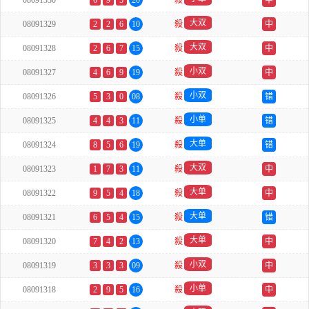
08091330
6
9
5
20
殺
中
大双
08091329
2
2
6
10
殺
中
大双
08091328
2
6
7
15
殺
中
小双
08091327
4
6
9
19
殺
中
小双
08091326
5
3
0
08
殺
错
小单
08091325
4
4
3
11
殺
错
大单
08091324
8
5
6
19
殺
错
大双
08091323
1
7
3
11
殺
中
大单
08091322
9
5
4
18
殺
中
大单
08091321
6
5
4
15
殺
错
大单
08091320
7
4
2
13
殺
中
小双
08091319
3
3
3
09
殺
中
小单
08091318
2
9
5
16
殺
中