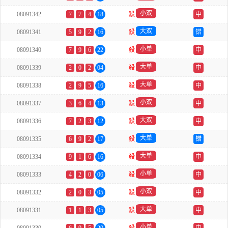
小双
08091342
7
7
4
18
殺
中
大双
08091341
5
9
2
16
殺
错
小单
08091340
7
9
6
22
殺
中
大单
08091339
2
0
2
04
殺
中
大单
08091338
2
9
5
16
殺
中
小双
08091337
3
6
4
13
殺
中
大双
08091336
7
2
3
12
殺
中
大单
08091335
6
9
2
17
殺
错
大单
08091334
9
1
6
16
殺
中
小单
08091333
4
2
0
06
殺
中
小双
08091332
2
0
3
05
殺
中
大单
08091331
1
1
3
05
殺
中
小单