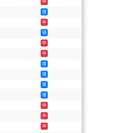
中
错
中
错
中
中
错
错
错
错
中
中
中