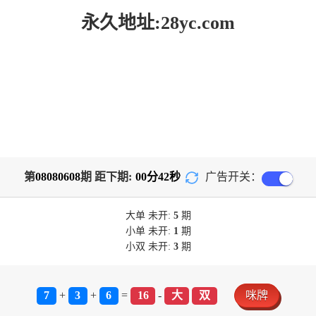
永久地址:28yc.com
第
08080608
期 距下期:
00
分
42
秒
广告开关：
大单
未开:
5
期
小单
未开:
1
期
小双
未开:
3
期
7
+
3
+
6
=
16
-
大
双
咪牌