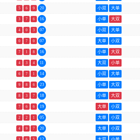
20
小双
大单
5
6
9
16
小单
大双
3
7
6
07
小双
大单
4
0
3
07
大单
小双
0
7
0
16
小单
大双
7
1
8
11
大双
小单
4
3
4
14
小双
大单
6
7
1
23
小单
大双
9
8
6
18
小单
大双
8
3
7
19
大单
小双
7
6
6
05
大单
小双
2
2
1
20
大单
小双
4
9
7
12
大双
小单
1
6
5