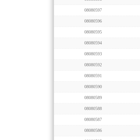
08080597
08080596
08080595
08080594
08080593
08080592
08080591
08080590
08080589
08080588
08080587
08080586