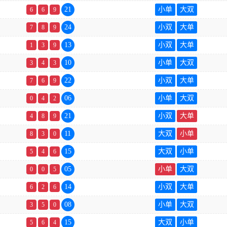
21
小单
大双
6
6
9
24
小双
大单
7
8
9
13
小双
大单
1
3
9
10
小单
大双
3
4
3
22
小双
大单
7
6
9
06
小单
大双
0
4
2
21
小双
大单
4
8
9
11
大双
小单
8
3
0
15
大双
小单
5
4
6
05
小单
大双
0
0
5
14
小双
大单
6
2
6
08
小单
大双
3
5
0
15
大双
小单
5
6
4