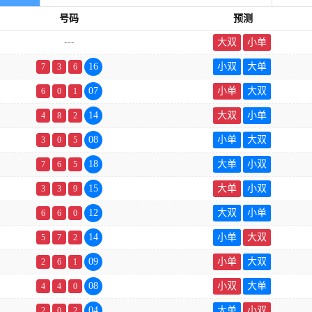
号码
预测
---
大双
小单
16
小双
大单
7
3
6
07
小单
大双
6
0
1
14
大双
小单
4
8
2
08
小单
大双
3
0
5
18
大单
小双
7
6
5
15
大单
小双
3
3
9
12
大双
小单
6
6
0
14
小单
大双
5
7
2
09
小单
大双
2
6
1
08
小双
大单
4
4
0
04
大单
小双
2
0
2