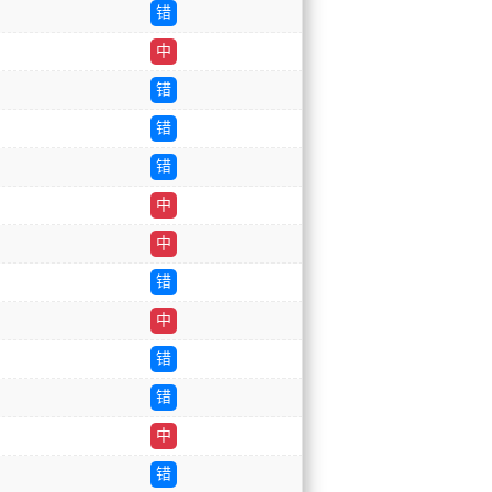
错
中
错
错
错
中
中
错
中
错
错
中
错