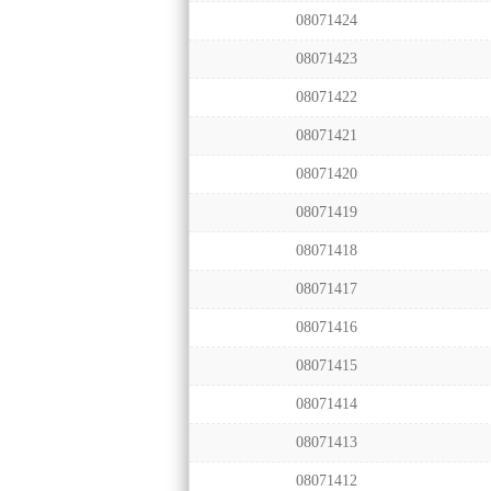
08071424
08071423
08071422
08071421
08071420
08071419
08071418
08071417
08071416
08071415
08071414
08071413
08071412