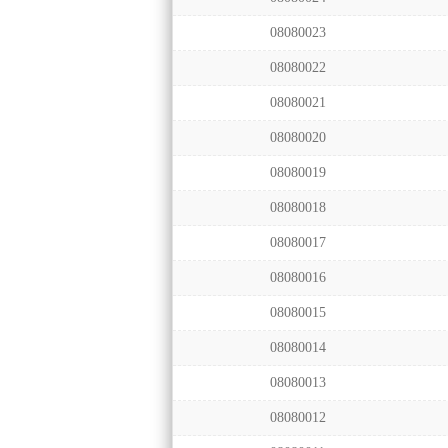
08080023
08080022
08080021
08080020
08080019
08080018
08080017
08080016
08080015
08080014
08080013
08080012