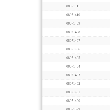
08071411
08071410
08071409
08071408
08071407
08071406
08071405
08071404
08071403
08071402
08071401
08071400
08071399