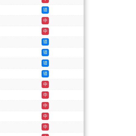
错
中
中
错
错
错
错
中
中
中
中
中