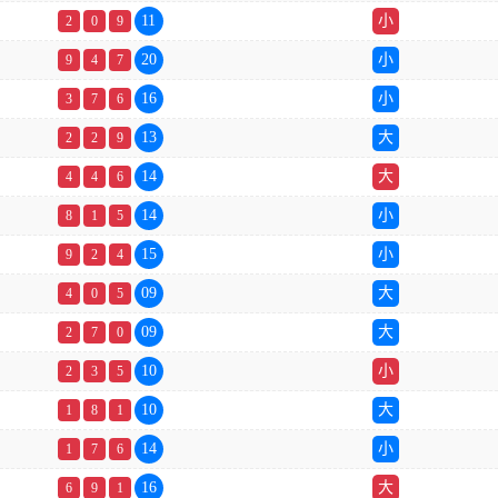
11
小
2
0
9
20
小
9
4
7
16
小
3
7
6
13
大
2
2
9
14
大
4
4
6
14
小
8
1
5
15
小
9
2
4
09
大
4
0
5
09
大
2
7
0
10
小
2
3
5
10
大
1
8
1
14
小
1
7
6
16
大
6
9
1