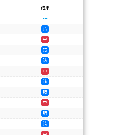
结果
---
错
中
错
错
中
错
错
中
错
错
中