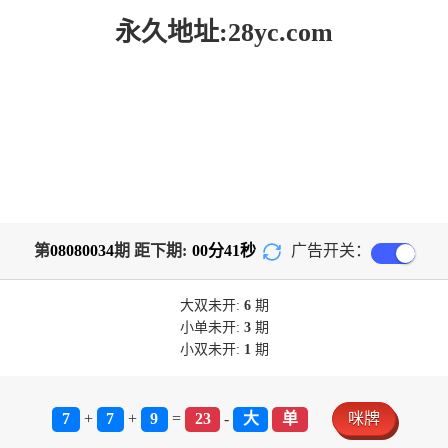
永久地址:28yc.com
第
08080034
期 距下期:
00
分
40
秒
广告开关：
大双
未开:
6
期
小单
未开:
3
期
小双
未开:
1
期
7
+
7
+
9
=
23
-
大
单
咪牌