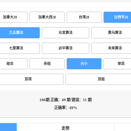
加拿大28
加拿大西28
台湾28
比特币28
九五算法
众发算法
黑马算法
七星算法
必中算法
未来算法
组合
杀组
大小
单双
双项
双组
100期 正确：49 期 错误：51 期
正确率：49%
走势