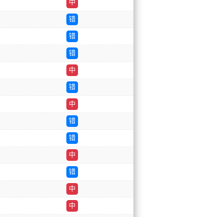
中
错
错
错
中
错
中
错
错
中
错
中
中