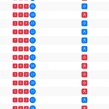
16
小
7
9
0
16
大
5
2
9
15
小
2
4
9
12
大
1
6
5
11
大
7
0
4
07
大
2
3
2
12
小
0
6
6
16
大
4
9
3
13
小
3
1
9
10
小
1
6
3
15
大
5
4
6
12
大
1
9
2
16
大
2
6
8