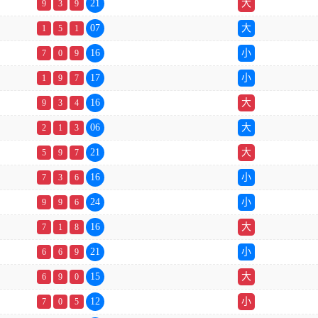
21
大
9
3
9
07
大
1
5
1
16
小
7
0
9
17
小
1
9
7
16
大
9
3
4
06
大
2
1
3
21
大
5
9
7
16
小
7
3
6
24
小
9
9
6
16
大
7
1
8
21
小
6
6
9
15
大
6
9
0
12
小
7
0
5