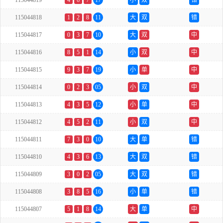
115044819
4
6
7
17
小
双
错
115044818
1
2
8
11
大
双
错
115044817
0
3
7
10
大
双
中
115044816
8
5
1
14
小
双
中
115044815
9
3
7
19
小
单
中
115044814
0
2
3
05
小
双
中
115044813
4
3
5
12
小
单
中
115044812
4
5
2
11
小
双
中
115044811
7
3
0
10
大
单
错
115044810
4
3
6
13
大
双
错
115044809
3
0
2
05
大
双
错
115044808
3
8
5
16
小
单
错
115044807
5
1
8
14
大
单
中