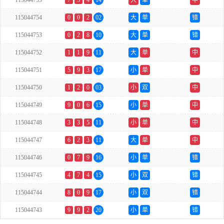
115044755
7
3
4
14
大
单
中
115044754
0
0
2
02
大
单
错
115044753
0
2
8
10
大
单
错
115044752
1
1
9
11
大
单
中
115044751
5
9
3
17
小
单
中
115044750
1
2
0
03
小
双
中
115044749
9
0
6
15
小
单
中
115044748
3
3
5
11
小
单
中
115044747
6
2
3
11
大
单
中
115044746
0
7
9
16
小
单
错
115044745
4
7
4
15
小
双
错
115044744
8
0
9
17
小
双
错
115044743
9
9
2
20
小
单
错