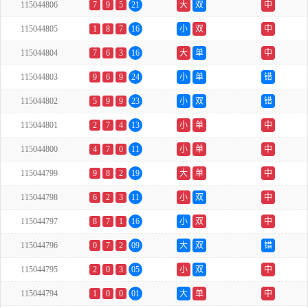
115044806
7
9
5
21
大
双
中
115044805
1
8
7
16
小
双
中
115044804
7
6
3
16
大
单
中
115044803
9
6
9
24
小
单
错
115044802
5
9
9
23
小
双
错
115044801
2
7
4
13
小
单
中
115044800
4
7
0
11
小
单
中
115044799
9
8
2
19
大
单
中
115044798
6
2
3
11
小
双
中
115044797
8
7
1
16
小
双
中
115044796
0
7
2
09
大
双
错
115044795
2
0
3
05
小
双
中
115044794
1
0
0
01
大
单
中