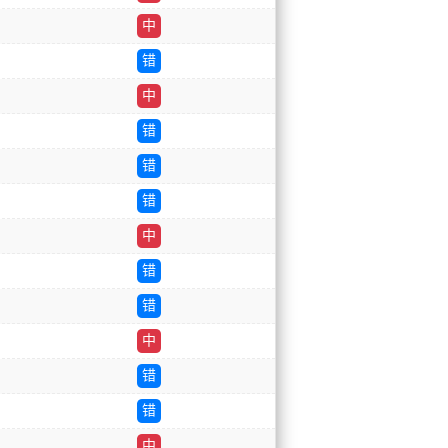
中
错
中
错
错
错
中
错
错
中
错
错
中