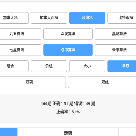
加拿大28
加拿大西28
台湾28
比特币28
九五算法
众发算法
黑马算法
七星算法
必中算法
未来算法
组合
杀组
大小
单双
双项
双组
100期 正确：51 期 错误：49 期
正确率：51%
走势