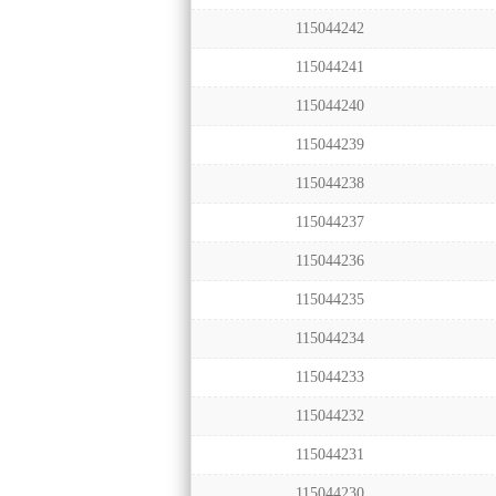
115044242
115044241
115044240
115044239
115044238
115044237
115044236
115044235
115044234
115044233
115044232
115044231
115044230