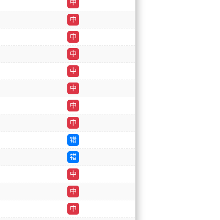
中
中
中
中
中
中
中
中
错
错
中
中
中