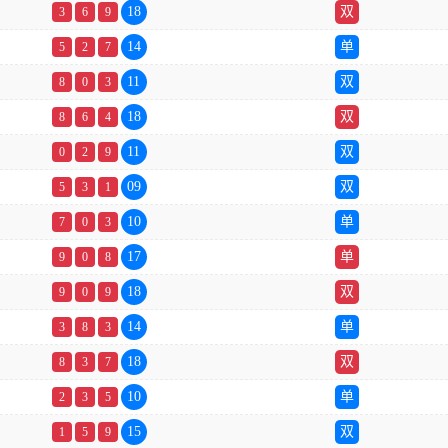
18
双
3
6
9
14
单
5
2
7
11
双
8
0
3
18
双
8
6
4
11
双
0
2
9
09
双
5
3
1
10
单
7
0
3
17
单
9
0
8
18
双
9
0
9
14
单
3
8
3
18
双
8
3
7
10
单
2
3
5
15
双
1
5
9