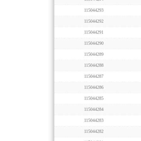
115044293
115044292
115044291
115044290
115044289
115044288
115044287
115044286
115044285
115044284
115044283
115044282