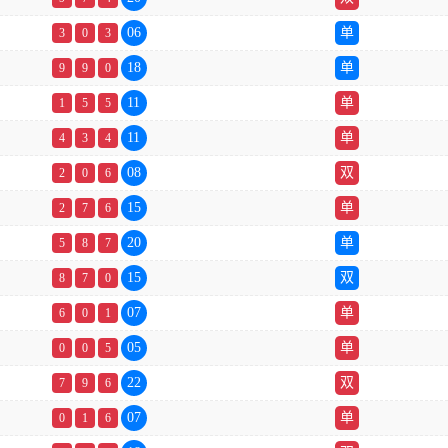
06
单
3
0
3
18
单
9
9
0
11
单
1
5
5
11
单
4
3
4
08
双
2
0
6
15
单
2
7
6
20
单
5
8
7
15
双
8
7
0
07
单
6
0
1
05
单
0
0
5
22
双
7
9
6
07
单
0
1
6