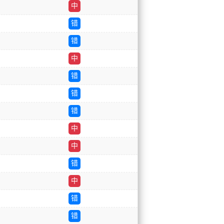
中
错
错
中
错
错
错
中
中
错
中
错
错