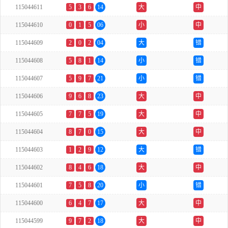
115044611
5
3
6
14
大
中
115044610
0
1
5
06
小
中
115044609
2
0
2
04
大
错
115044608
5
8
1
14
小
错
115044607
5
9
7
21
小
错
115044606
9
6
8
23
大
中
115044605
7
7
5
19
大
中
115044604
8
7
0
15
大
中
115044603
1
2
9
12
大
错
115044602
8
4
6
18
大
中
115044601
7
5
8
20
小
错
115044600
6
4
7
17
大
中
115044599
9
7
2
18
大
中