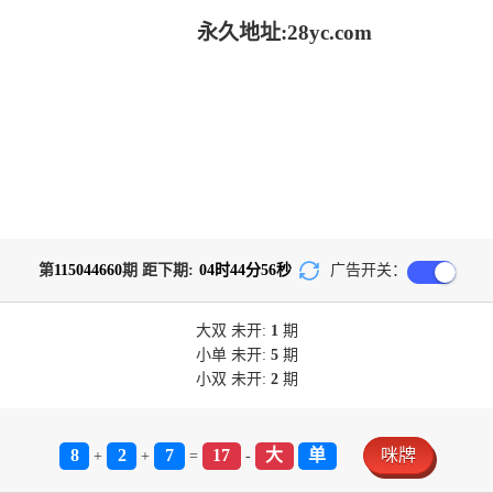
永久地址:28yc.com
第
115044660
期 距下期:
04
时
44
分
56
秒
广告开关：
大双
未开:
1
期
小单
未开:
5
期
小双
未开:
2
期
8
2
7
17
大
单
咪牌
+
+
=
-