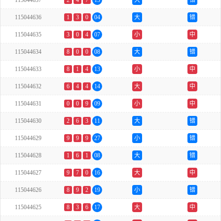
115044637
2
4
7
13
大
错
115044636
1
3
0
04
大
错
115044635
3
0
4
07
小
中
115044634
8
0
0
08
大
错
115044633
8
1
4
13
小
中
115044632
6
4
4
14
大
中
115044631
0
0
9
09
小
中
115044630
2
6
3
11
大
错
115044629
9
9
9
27
小
错
115044628
1
6
1
08
大
错
115044627
9
7
0
16
大
中
115044626
8
9
2
19
小
错
115044625
8
3
6
17
大
中