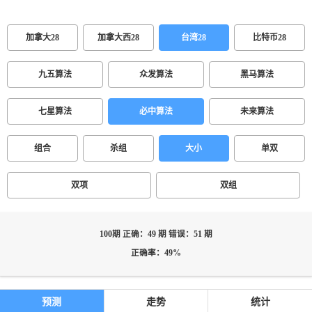
加拿大28
加拿大西28
台湾28
比特币28
九五算法
众发算法
黑马算法
七星算法
必中算法
未来算法
组合
杀组
大小
单双
双项
双组
100期 正确：49 期 错误：51 期
正确率：49%
预测
走势
统计