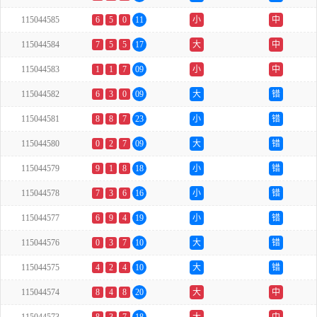
115044585
6
5
0
11
小
中
115044584
7
5
5
17
大
中
115044583
1
1
7
09
小
中
115044582
6
3
0
09
大
错
115044581
8
8
7
23
小
错
115044580
0
2
7
09
大
错
115044579
9
1
8
18
小
错
115044578
7
3
6
16
小
错
115044577
6
9
4
19
小
错
115044576
0
3
7
10
大
错
115044575
4
2
4
10
大
错
115044574
8
4
8
20
大
中