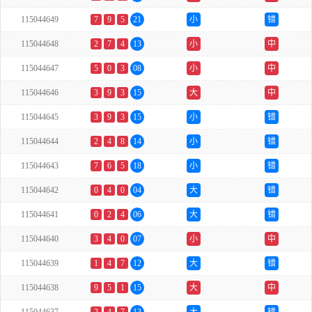
115044649
7
9
5
21
小
错
115044648
2
7
4
13
小
中
115044647
5
0
3
08
小
中
115044646
3
9
3
15
大
中
115044645
3
9
3
15
小
错
115044644
2
4
8
14
小
错
115044643
7
6
5
18
小
错
115044642
0
4
0
04
大
错
115044641
0
2
4
06
大
错
115044640
3
4
0
07
小
中
115044639
1
4
7
12
大
错
115044638
9
5
1
15
大
中