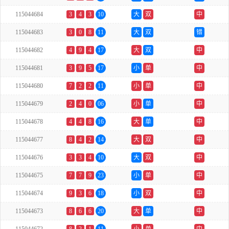
115044684
3
4
3
10
大
双
中
115044683
3
0
8
11
大
双
错
115044682
4
9
4
17
大
双
中
115044681
3
9
5
17
小
单
中
115044680
7
2
2
11
小
单
中
115044679
2
4
0
06
小
单
中
115044678
4
4
8
16
大
单
中
115044677
8
4
2
14
大
双
中
115044676
3
3
4
10
大
双
中
115044675
7
7
9
23
小
单
中
115044674
9
3
6
18
小
双
中
115044673
8
6
6
20
大
单
中