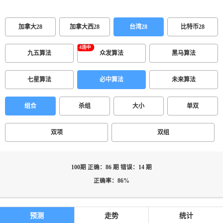
加拿大28
加拿大西28
台湾28
比特币28
九五算法
众发算法
黑马算法
七星算法
必中算法
未来算法
组合
杀组
大小
单双
双项
双组
100期 正确：86 期 错误：14 期
正确率：86%
预测
走势
统计