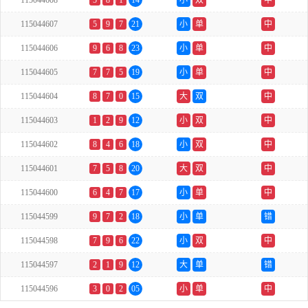
115044608
5
8
1
14
小
双
中
115044607
5
9
7
21
小
单
中
115044606
9
6
8
23
小
单
中
115044605
7
7
5
19
小
单
中
115044604
8
7
0
15
大
双
中
115044603
1
2
9
12
小
双
中
115044602
8
4
6
18
小
双
中
115044601
7
5
8
20
大
双
中
115044600
6
4
7
17
小
单
中
115044599
9
7
2
18
小
单
错
115044598
7
9
6
22
小
双
中
115044597
2
1
9
12
大
单
错
115044596
3
0
2
05
小
单
中