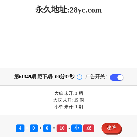
永久地址:28yc.com
第
61349
期 距下期:
00
分
32
秒
广告开关：
大单
未开:
3
期
大双
未开:
15
期
小单
未开:
1
期
4
+
0
+
6
=
10
-
小
双
咪牌