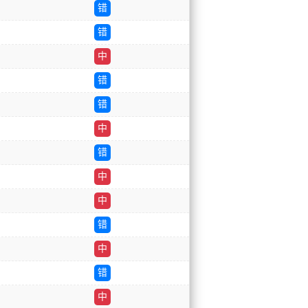
错
错
中
错
错
中
错
中
中
错
中
错
中