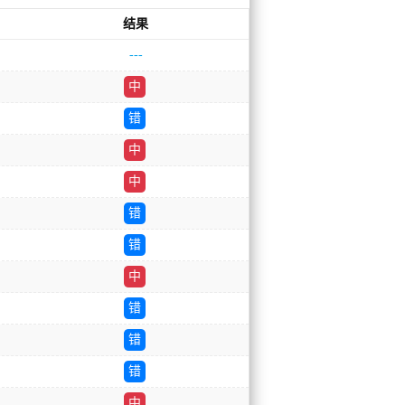
结果
---
中
错
中
中
错
错
中
错
错
错
中