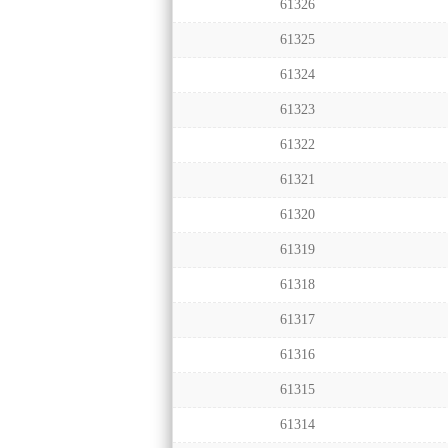
61326
61325
61324
61323
61322
61321
61320
61319
61318
61317
61316
61315
61314