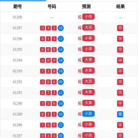
期号
号码
预测
结果
小双
61298
---
殺
---
大双
61297
5
3
2
10
殺
中
小单
61296
8
1
3
12
殺
中
小单
61295
6
0
8
14
殺
中
大单
61294
5
0
9
14
殺
中
大单
61293
7
3
8
18
殺
中
大双
61292
3
0
6
09
殺
中
大单
61291
2
7
3
12
殺
中
大单
61290
3
5
6
14
殺
中
小双
61289
8
1
1
10
殺
错
小单
61288
7
6
9
22
殺
中
小双
61287
0
1
4
05
殺
中