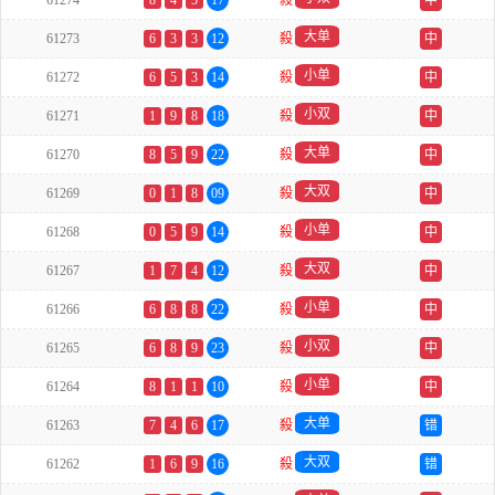
61274
8
4
5
17
殺
中
大单
61273
6
3
3
12
殺
中
小单
61272
6
5
3
14
殺
中
小双
61271
1
9
8
18
殺
中
大单
61270
8
5
9
22
殺
中
大双
61269
0
1
8
09
殺
中
小单
61268
0
5
9
14
殺
中
大双
61267
1
7
4
12
殺
中
小单
61266
6
8
8
22
殺
中
小双
61265
6
8
9
23
殺
中
小单
61264
8
1
1
10
殺
中
大单
61263
7
4
6
17
殺
错
大双
61262
1
6
9
16
殺
错