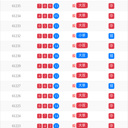
大双
61235
7
0
6
13
殺
中
大单
61234
4
0
1
05
殺
中
大双
61233
0
5
6
11
殺
中
小单
61232
5
5
1
11
殺
错
小双
61231
7
3
4
14
殺
中
大双
61230
5
8
3
16
殺
错
大单
61229
4
1
7
12
殺
中
大双
61228
4
2
6
12
殺
中
大单
61227
5
6
8
19
殺
错
大双
61226
6
0
9
15
殺
中
小双
61225
6
0
8
14
殺
中
大单
61224
1
7
6
14
殺
中
大单
61223
5
4
2
11
殺
中