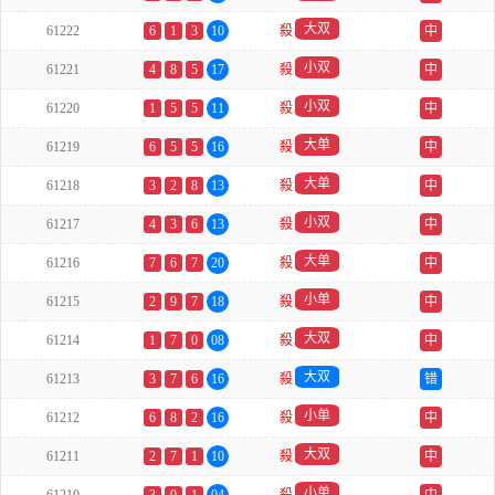
大双
61222
6
1
3
10
殺
中
小双
61221
4
8
5
17
殺
中
小双
61220
1
5
5
11
殺
中
大单
61219
6
5
5
16
殺
中
大单
61218
3
2
8
13
殺
中
小双
61217
4
3
6
13
殺
中
大单
61216
7
6
7
20
殺
中
小单
61215
2
9
7
18
殺
中
大双
61214
1
7
0
08
殺
中
大双
61213
3
7
6
16
殺
错
小单
61212
6
8
2
16
殺
中
大双
61211
2
7
1
10
殺
中
小单