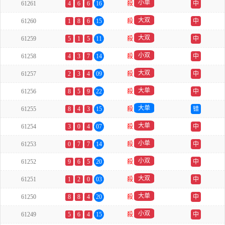
小单
61261
4
6
6
16
殺
中
大双
61260
1
8
6
15
殺
中
大双
61259
5
1
5
11
殺
中
小双
61258
4
3
7
14
殺
中
大双
61257
2
3
4
09
殺
中
大单
61256
8
5
9
22
殺
中
大单
61255
8
4
3
15
殺
错
大单
61254
3
0
4
07
殺
中
小单
61253
0
7
7
14
殺
中
小双
61252
9
6
5
20
殺
中
大双
61251
1
2
0
03
殺
中
大单
61250
8
8
4
20
殺
中
小双
61249
5
6
4
15
殺
中