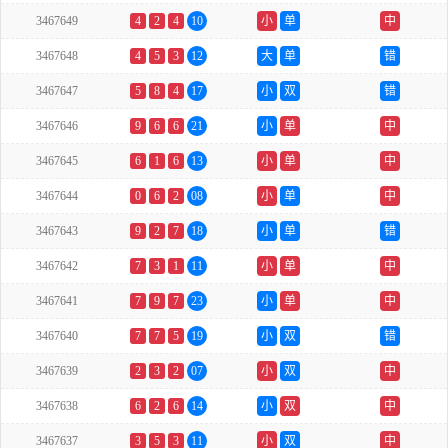
3467649
4
2
4
10
小
单
中
3467648
4
5
3
12
大
单
错
3467647
5
8
4
17
小
双
错
3467646
9
6
6
21
小
单
中
3467645
6
1
6
13
小
单
中
3467644
0
6
2
08
小
单
中
3467643
9
2
7
18
小
单
错
3467642
7
3
1
11
小
单
中
3467641
7
9
7
23
小
单
中
3467640
7
7
5
19
小
双
错
3467639
2
3
2
07
小
双
中
3467638
6
2
6
14
小
双
中
3467637
3
5
3
11
小
双
中