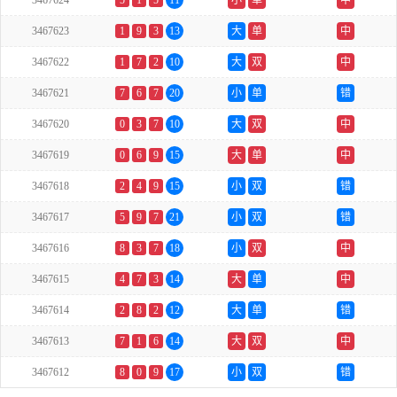
3467624
5
1
5
11
小
单
中
3467623
1
9
3
13
大
单
中
3467622
1
7
2
10
大
双
中
3467621
7
6
7
20
小
单
错
3467620
0
3
7
10
大
双
中
3467619
0
6
9
15
大
单
中
3467618
2
4
9
15
小
双
错
3467617
5
9
7
21
小
双
错
3467616
8
3
7
18
小
双
中
3467615
4
7
3
14
大
单
中
3467614
2
8
2
12
大
单
错
3467613
7
1
6
14
大
双
中
3467612
8
0
9
17
小
双
错