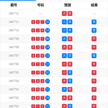
期号
号码
预测
结果
3467712
---
大
双
---
3467711
8
5
7
20
小
单
错
3467710
6
2
6
14
小
单
错
3467709
2
5
1
08
大
双
中
3467708
8
3
3
14
大
双
中
3467707
4
1
8
13
大
双
错
3467706
0
7
5
12
小
双
中
3467705
1
3
1
05
小
双
中
3467704
7
6
4
17
大
双
中
3467703
0
6
5
11
大
单
中
3467702
4
8
7
19
大
单
中
3467701
6
7
8
21
大
双
中