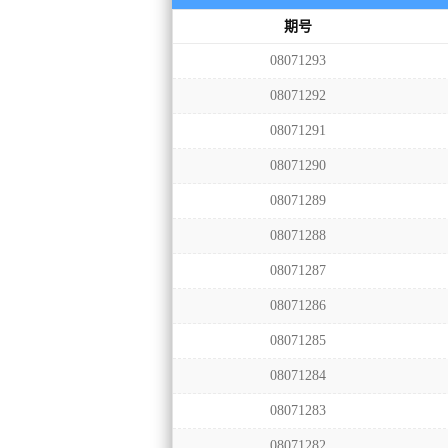
期号
08071293
08071292
08071291
08071290
08071289
08071288
08071287
08071286
08071285
08071284
08071283
08071282