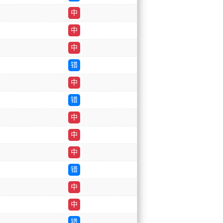
中
中
中
错
中
错
中
中
中
错
中
中
错