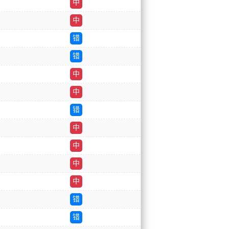
中
中
错
错
中
中
错
中
中
中
中
错
错