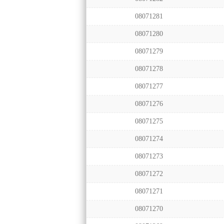
08071281
08071280
08071279
08071278
08071277
08071276
08071275
08071274
08071273
08071272
08071271
08071270