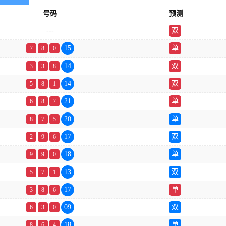
号码
预测
---
双
15
单
7
8
0
14
双
3
3
8
14
双
5
8
1
21
单
6
8
7
20
单
8
7
5
17
双
2
9
6
18
单
9
9
0
13
双
5
7
1
17
单
3
8
6
09
双
6
3
0
18
单
8
6
4