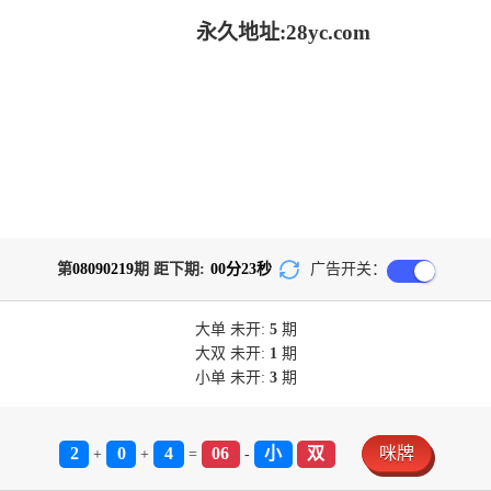
永久地址:28yc.com
第
08090219
期 距下期:
00
分
23
秒
广告开关：
大单
未开:
5
期
大双
未开:
1
期
小单
未开:
3
期
2
0
4
06
小
双
咪牌
+
+
=
-