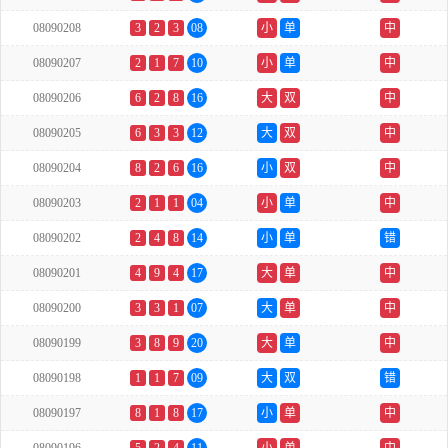
08090208
3
2
3
08
小
单
中
08090207
2
1
7
10
小
单
中
08090206
6
2
8
16
大
双
中
08090205
6
3
3
12
大
双
中
08090204
8
2
6
16
小
双
中
08090203
2
1
1
04
小
单
中
08090202
2
4
8
14
小
单
错
08090201
4
9
4
17
大
单
中
08090200
3
3
1
07
大
单
中
08090199
3
8
9
20
大
单
中
08090198
1
1
7
09
大
双
错
08090197
8
1
8
17
小
单
中