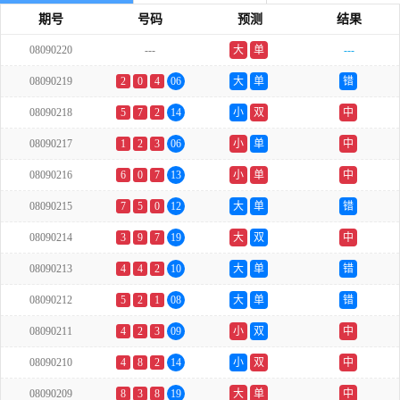
期号
号码
预测
结果
08090220
---
大
单
---
08090219
2
0
4
06
大
单
错
08090218
5
7
2
14
小
双
中
08090217
1
2
3
06
小
单
中
08090216
6
0
7
13
小
单
中
08090215
7
5
0
12
大
单
错
08090214
3
9
7
19
大
双
中
08090213
4
4
2
10
大
单
错
08090212
5
2
1
08
大
单
错
08090211
4
2
3
09
小
双
中
08090210
4
8
2
14
小
双
中
08090209
8
3
8
19
大
单
中