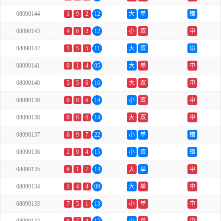
08090144
1
9
2
12
大
单
错
08090143
4
6
2
12
小
双
中
08090142
1
5
5
11
大
双
错
08090141
0
1
4
05
大
单
中
08090140
5
5
6
16
大
双
中
08090139
0
8
6
14
小
双
中
08090138
0
8
6
14
大
双
中
08090137
6
9
7
22
小
单
错
08090136
2
9
4
15
小
双
错
08090135
6
1
7
14
大
单
中
08090134
1
4
4
09
大
单
中
08090133
7
5
1
13
小
单
中