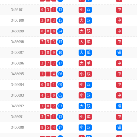
3466101
9
3
1
13
小
双
中
3466100
3
9
3
15
大
双
中
3466099
8
8
8
24
大
双
中
3466098
7
5
3
15
大
单
中
3466097
1
0
9
10
大
单
错
3466096
3
7
7
17
大
单
中
3466095
1
1
4
06
小
双
中
3466094
0
8
1
09
小
双
中
3466093
4
1
0
05
小
双
中
3466092
1
0
2
03
大
双
错
3466091
5
7
1
13
小
单
中
3466090
8
5
4
17
小
双
错