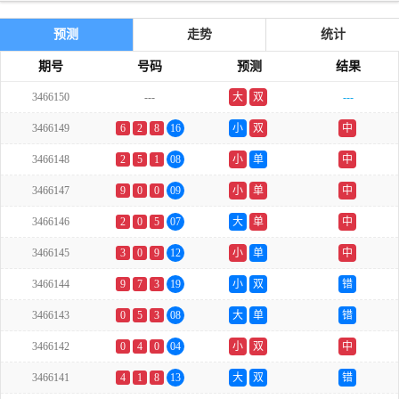
预测
走势
统计
期号
号码
预测
结果
3466150
---
大
双
---
3466149
6
2
8
16
小
双
中
3466148
2
5
1
08
小
单
中
3466147
9
0
0
09
小
单
中
3466146
2
0
5
07
大
单
中
3466145
3
0
9
12
小
单
中
3466144
9
7
3
19
小
双
错
3466143
0
5
3
08
大
单
错
3466142
0
4
0
04
小
双
中
3466141
4
1
8
13
大
双
错