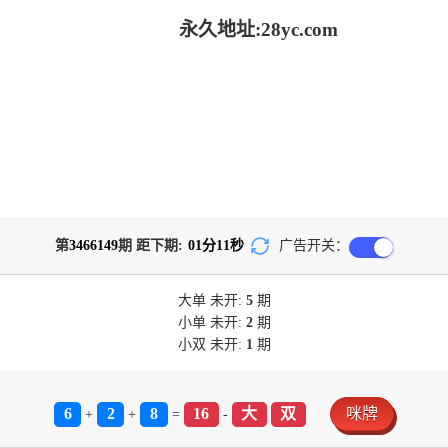
永久地址:28yc.com
第
3466149
期 距下期:
01
分
11
秒
广告开关：
大单
未开:
5
期
小单
未开:
2
期
小双
未开:
1
期
6
2
8
16
大
双
咪牌
+
+
=
-