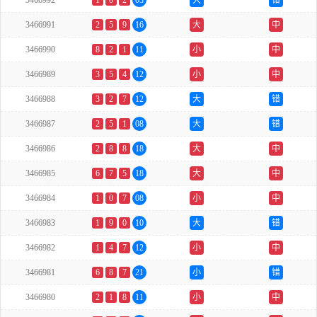
3466992
1
0
2
03
大
错
3466991
2
5
9
16
大
中
3466990
8
2
1
11
小
中
3466989
3
5
4
12
小
中
3466988
3
2
7
12
大
错
3466987
2
5
1
08
大
错
3466986
2
8
8
18
大
中
3466985
6
7
5
18
大
中
3466984
1
0
7
08
小
中
3466983
1
9
0
10
大
错
3466982
1
4
7
12
小
中
3466981
6
8
7
21
小
错
3466980
2
1
8
11
小
中