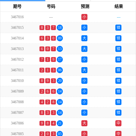
期号
号码
预测
结果
3467016
---
小
---
单
3467015
8
3
7
18
小
错
3467014
6
3
0
09
大
错
3467013
6
0
7
13
大
错
3467012
7
1
9
17
小
错
3467011
2
1
3
06
大
错
3467010
8
9
3
20
小
错
3467009
2
6
6
14
小
错
3467008
4
2
8
14
小
错
3467007
8
3
3
14
小
错
3467006
9
8
4
21
大
中
3467005
2
0
3
05
小
中