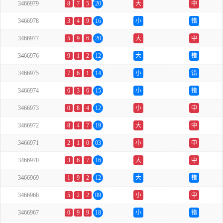
3466979
8
7
5
20
大
中
3466978
3
4
9
16
小
错
3466977
5
9
6
20
大
中
3466976
9
1
2
12
大
错
3466975
7
6
1
14
小
错
3466974
6
3
6
15
小
错
3466973
0
8
4
12
小
中
3466972
8
4
7
19
大
中
3466971
2
1
0
03
小
中
3466970
3
6
7
16
大
中
3466969
1
9
2
12
大
错
3466968
5
2
2
09
小
中
3466967
0
9
9
18
小
错